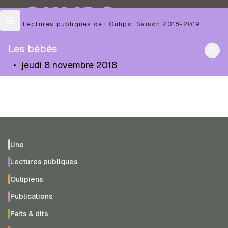
OULIPO
Les Lectures publiques de l’Oulipo
,
Saison
2018-2019
Les bébés
•
jeudi 8 novembre 2018
Une
Lectures publiques
Oulipiens
Publications
Faits & dits