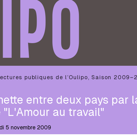
IPO
ectures publiques de l’Oulipo
,
Saison
2009–
ette entre deux pays par l
 "L'Amour au travail"
udi 5 novembre 2009