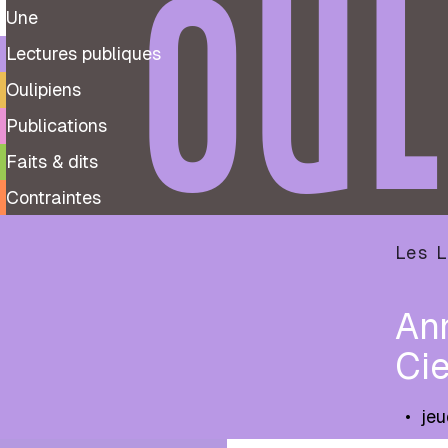
OUL
Une
Lectures publiques
Oulipiens
Publications
Faits & dits
Contraintes
Les L
Ann
Cie
•
je