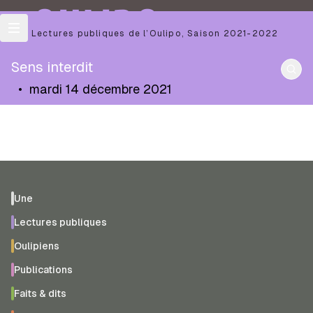
OULIPO
Les Lectures publiques de l’Oulipo
,
Saison
2021-2022
Sens interdit
•
mardi 14 décembre 2021
Une
Lectures publiques
Oulipiens
Publications
Faits & dits