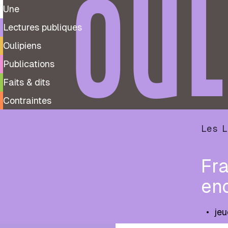
OUL
Une
Lectures publiques
Oulipiens
Publications
Faits & dits
Contraintes
Les L
Fra
en
•
jeu