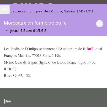
OULIPO
Les Lectures publiques de l’Oulipo
,
Saison
2011–2012
Morceaux en forme de poire
•
jeudi 12 avril 2012
BnF
Les Jeudis de l’Oulipo se tiennent à l’Auditorium de la
, quai
François Mauriac, 75013 Paris, à 19h.
Métro: Quai de la gare (ligne 6) ou Bibliothèque (ligne 14 ou
RER C).
Bus : 89, 62, 132.
Une