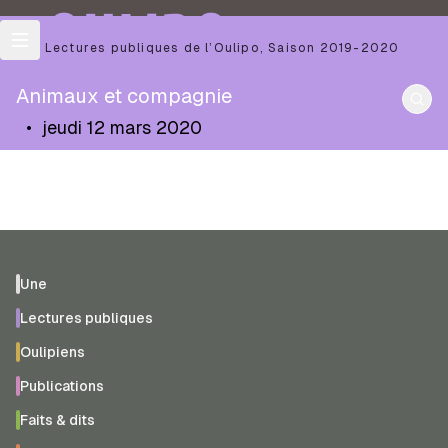
OULIPO
Les Lectures publiques de l’Oulipo
,
Saison
2019-2020
Animaux et compagnie
•
jeudi 12 mars 2020
Une
Lectures publiques
Oulipiens
Publications
Faits & dits