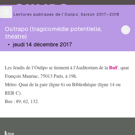
OULIPO
Les Lectures publiques de l’Oulipo
,
Saison
2017–2018
Outrapo (tragicomédie potentielle,
théâtre)
•
jeudi 14 décembre 2017
BnF
Les Jeudis de l’Oulipo se tiennent à l’Auditorium de la
, quai
François Mauriac, 75013 Paris, à 19h.
Métro: Quai de la gare (ligne 6) ou Bibliothèque (ligne 14 ou
RER C).
Bus : 89, 62, 132.
Une