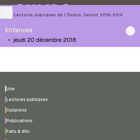
OULIPO
Les Lectures publiques de l’Oulipo
,
Saison
2018-2019
Enfances
•
jeudi 20 décembre 2018
Une
Lectures publiques
Oulipiens
Publications
Faits & dits