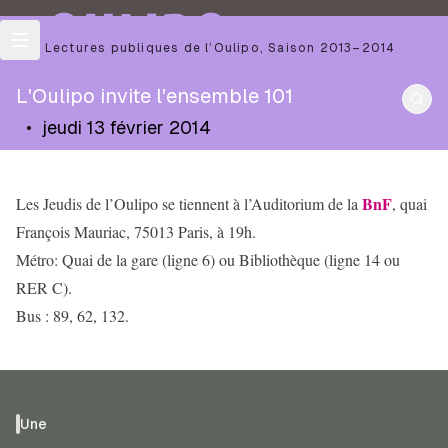
OULIPO
Les Lectures publiques de l’Oulipo
,
Saison
2013–2014
L'Oulipo invite l'ensemble 101
•
jeudi 13 février 2014
BnF
Les Jeudis de l’Oulipo se tiennent à l’Auditorium de la
, quai
François Mauriac, 75013 Paris, à 19h.
Métro: Quai de la gare (ligne 6) ou Bibliothèque (ligne 14 ou
RER C).
Bus : 89, 62, 132.
Une