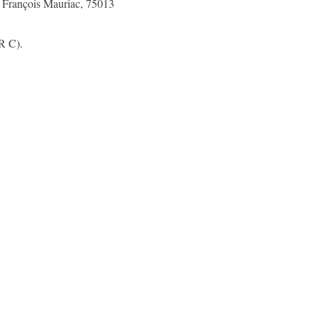
i François Mauriac, 75013
R C).