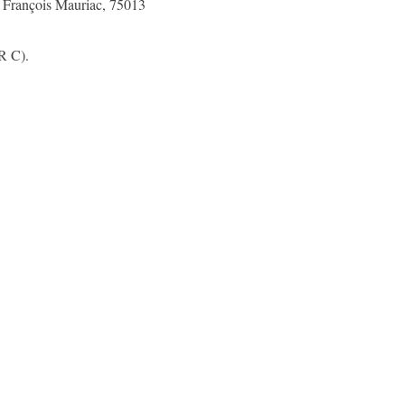
i François Mauriac, 75013
R C).