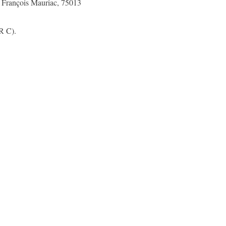
i François Mauriac, 75013
R C).