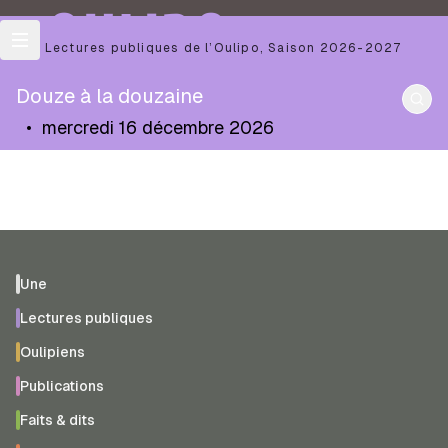
OULIPO
Les Lectures publiques de l’Oulipo
,
Saison
2026-2027
Douze à la douzaine
•
mercredi 16 décembre 2026
Une
Lectures publiques
Oulipiens
Publications
Faits & dits