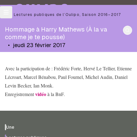
OULIPO
Les Lectures publiques de l’Oulipo
,
Saison
2016–2017
Hommage à Harry Mathews (À la va
comme je te pousse)
•
jeudi 23 février 2017
Avec la participation de : Frédéric Forte, Hervé Le Tellier, Etienne
Lécroart, Marcel Bénabou, Paul Fournel, Michel Audin, Daniel
Levin Becker, Ian Monk.
vidéo
Enregistrement
à la BnF.
Une