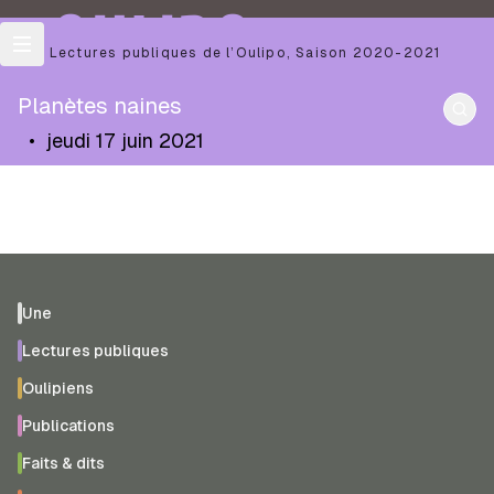
OULIPO
Les Lectures publiques de l’Oulipo
,
Saison
2020-2021
Planètes naines
•
jeudi 17 juin 2021
Une
Lectures publiques
Oulipiens
Publications
Faits & dits