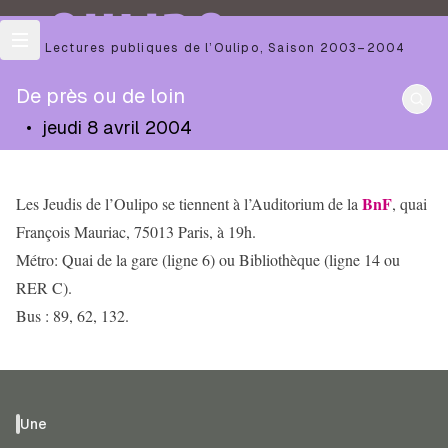
OULIPO
Les Lectures publiques de l’Oulipo
,
Saison
2003–2004
De près ou de loin
•
jeudi 8 avril 2004
BnF
Les Jeudis de l’Oulipo se tiennent à l’Auditorium de la
, quai
François Mauriac, 75013 Paris, à 19h.
Métro: Quai de la gare (ligne 6) ou Bibliothèque (ligne 14 ou
RER C).
Bus : 89, 62, 132.
Une