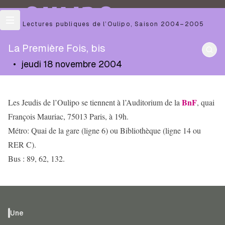
OULIPO
Les Lectures publiques de l’Oulipo
,
Saison
2004–2005
La Première Fois, bis
•
jeudi 18 novembre 2004
BnF
Les Jeudis de l’Oulipo se tiennent à l’Auditorium de la
, quai
François Mauriac, 75013 Paris, à 19h.
Métro: Quai de la gare (ligne 6) ou Bibliothèque (ligne 14 ou
RER C).
Bus : 89, 62, 132.
Une