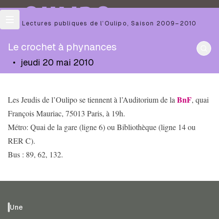
OULIPO
Les Lectures publiques de l’Oulipo
,
Saison
2009–2010
Le crochet à phynances
•
jeudi 20 mai 2010
BnF
Les Jeudis de l’Oulipo se tiennent à l’Auditorium de la
, quai
François Mauriac, 75013 Paris, à 19h.
Métro: Quai de la gare (ligne 6) ou Bibliothèque (ligne 14 ou
RER C).
Bus : 89, 62, 132.
Une