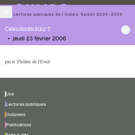
OULIPO
Les Lectures publiques de l’Oulipo
,
Saison
2005–2006
Cékoikcékildiz ?
•
jeudi 23 février 2006
par le Théâtre de l'Eveil
Une
Lectures publiques
Oulipiens
Publications