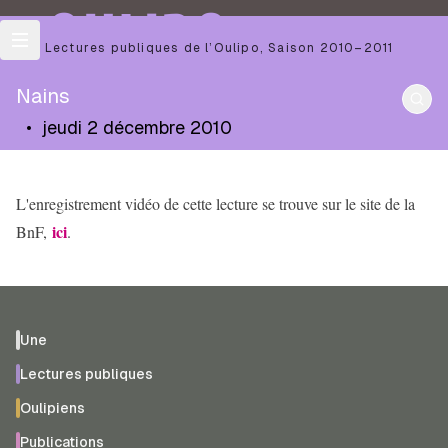
OULIPO
Les Lectures publiques de l’Oulipo
,
Saison
2010–2011
Nains
•
jeudi 2 décembre 2010
L'enregistrement vidéo de cette lecture se trouve sur le site de la
ici
BnF,
.
Une
Lectures publiques
Oulipiens
Publications