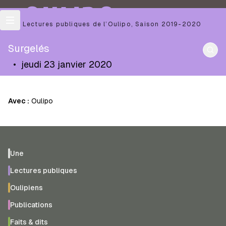
OULIPO
Les Lectures publiques de l’Oulipo
,
Saison
2019-2020
Surgelés
•
jeudi 23 janvier 2020
Avec :
Oulipo
Une
Lectures publiques
Oulipiens
Publications
Faits & dits