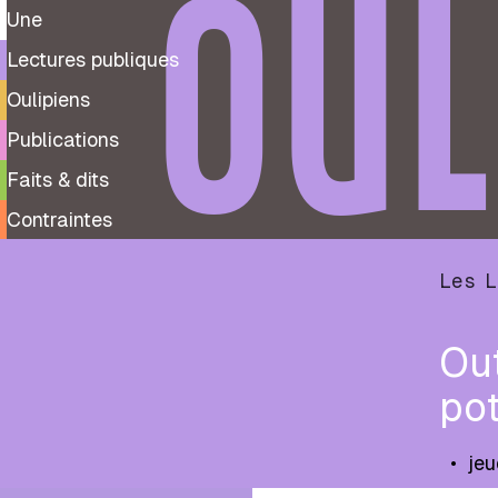
OUL
Une
Lectures publiques
Oulipiens
Publications
Faits & dits
Contraintes
Les L
Ou
pot
•
jeu