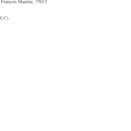
i François Mauriac, 75013
R C).