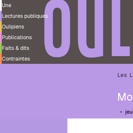
OUL
Une
Lectures publiques
Oulipiens
Publications
Faits & dits
Contraintes
Les L
Mo
•
jeu
Saison