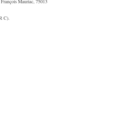
i François Mauriac, 75013
R C).