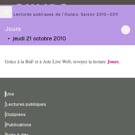
OULIPO
Les Lectures publiques de l’Oulipo
,
Saison
2010–2011
Jours
•
jeudi 21 octobre 2010
Jours
Grâce à la BnF et à Arte Live Web, revoyez la lecture
.
Une
Lectures publiques
Oulipiens
Publications