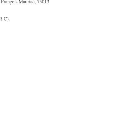
i François Mauriac, 75013
R C).