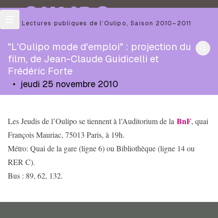
OULIPO
Les Lectures publiques de l’Oulipo
,
Saison
2010–2011
"L'Oulipo mode d'emploi" : projection du
film, de Jean-Claude Guidicelli et
Frédéric Forte
•
jeudi 25 novembre 2010
BnF
Les Jeudis de l’Oulipo se tiennent à l’Auditorium de la
, quai
François Mauriac, 75013 Paris, à 19h.
Métro: Quai de la gare (ligne 6) ou Bibliothèque (ligne 14 ou
RER C).
Bus : 89, 62, 132.