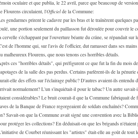
émoin oculaire et que publia, le 22 avril, parce que beaucoup de version
e Flourens circulaient, l'
Officiel
de la Commune:
es gendarmes prirent le cadavre par les bras et le traînèrent quelques pa
oulé, une portion seulement du paillasson fut déroulée pour couvrir le co
a cervelle s'échappant par l'ouverture béante du crâne, se répandait sur l
'est de l'homme qui, sur l'avis de l'officier, dut ramasser dans ses mains 
u malheureux Flourens, que nous tenons ces horribles détails.
près ces "horribles détails", qui préfigurent ce que fut la fin du mois 
apotages de la salle des pas perdus. Certains parlèrent-ils de la pénurie 
urait-elle des effets sur l'éclairage public? D'autres avaient-ils entendu d
rrivait normalement? L'un s'inquiétait-il pour le tabac? Un autre savait-i
taient considérables? Le bruit courait-il que la Commune fabriquait de f
aves de la Banque de France regorgeaient de soldats enchaînés? Comm
n? Savait-on que la Commune avait signé une convention avec la Bibli
our protéger les collections? En déduisait-on que les brigands n'étaient
'initiative de Courbet réunissant les "artistes" était-elle au goût de tout 