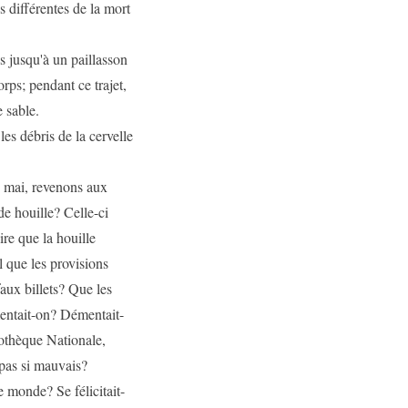
s différentes de la mort
s jusqu'à un paillasson
rps; pendant ce trajet,
e sable.
les débris de la cervelle
de mai, revenons aux
de houille? Celle-ci
ire que la houille
l que les provisions
aux billets? Que les
entait-on? Démentait-
othèque Nationale,
 pas si mauvais?
le monde? Se félicitait-