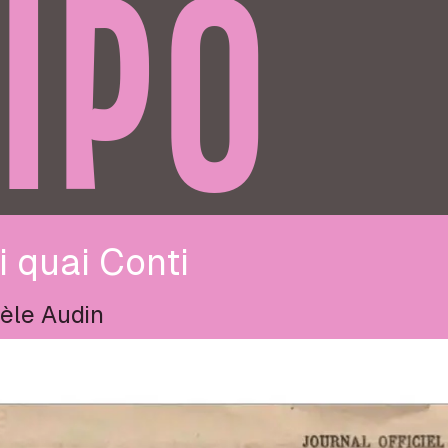
IPO
 quai Conti
èle Audin