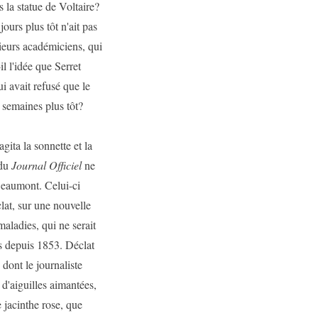
us la statue de Voltaire?
ours plus tôt n'ait pas
sieurs académiciens, qui
 l'idée que Serret
ui avait refusé que le
 semaines plus tôt?
gita la sonnette et la
 du
Journal Officiel
ne
Beaumont. Celui-ci
lat, sur une nouvelle
aladies, qui ne serait
ns depuis 1853. Déclat
 dont le journaliste
 d'aiguilles aimantées,
e jacinthe rose, que