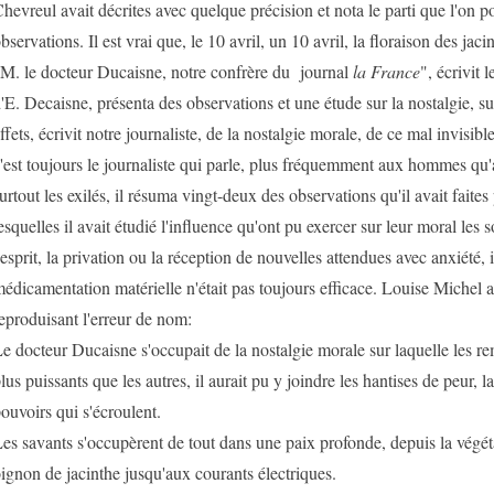
hevreul avait décrites avec quelque précision et nota le parti que l'on po
bservations. Il est vrai que, le 10 avril, un 10 avril, la floraison des jacin
M. le docteur Ducaisne, notre confrère du journal
la France
", écrivit l
'E. Decaisne, présenta des observations et une étude sur la nostalgie, sur
ffets, écrivit notre journaliste, de la nostalgie morale, de ce mal invisible 
'est toujours le journaliste qui parle, plus fréquemment aux hommes qu'
urtout les exilés, il résuma vingt-deux des observations qu'il avait faite
esquelles il avait étudié l'influence qu'ont pu exercer sur leur moral les
'esprit, la privation ou la réception de nouvelles attendues avec anxiété, 
édicamentation matérielle n'était pas toujours efficace. Louise Michel a
eproduisant l'erreur de nom:
e docteur Ducaisne s'occupait de la nostalgie morale sur laquelle les r
lus puissants que les autres, il aurait pu y joindre les hantises de peur, l
ouvoirs qui s'écroulent.
es savants s'occupèrent de tout dans une paix profonde, depuis la végé
ignon de jacinthe jusqu'aux courants électriques.