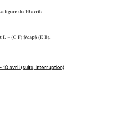
a figure du 10 avril:
t L = (C F) $\cap$ (E B).
←
10 avril (suite, interruption)