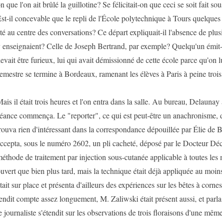
n que l'on ait brûlé la guillotine? Se félicitait-on que ceci se soit fait so
st-il concevable que le repli de l'École polytechnique à Tours quelques j
té au centre des conversations? Ce départ expliquait-il l'absence de plu
 enseignaient? Celle de Joseph Bertrand, par exemple? Quelqu'un émit-il
evait être furieux, lui qui avait démissionné de cette école parce qu'on l
emestre se termine à Bordeaux, ramenant les élèves à Paris à peine trois
ais il était trois heures et l'on entra dans la salle. Au bureau, Delaunay a
éance commença. Le "reporter", ce qui est peut-être un anachronisme,
rouva rien d'intéressant dans la correspondance dépouillée par Élie de 
ccepta, sous le numéro 2602, un pli cacheté, déposé par le Docteur Déc
éthode de traitement par injection sous-cutanée applicable à toutes les m
uvert que bien plus tard, mais la technique était déjà appliquée au moi
tait sur place et présenta d'ailleurs des expériences sur les bêtes à cornes
endit compte assez longuement, M. Zaliwski était présent aussi, et parla
e journaliste s'étendit sur les observations de trois floraisons d'une mêm