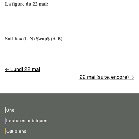
La figure du 22 mai:
Soit K = (L N) $\cap$ (A B).
←
Lundi 22 mai
22 mai (suite, encore)
→
Une
Lectures publiques
Oulipiens