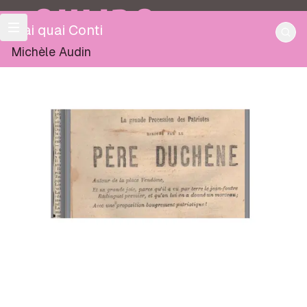
OULIPO
Mai quai Conti
Michèle Audin