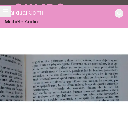
OULIPO
Mai quai Conti
Michèle Audin