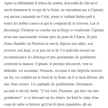
Après la débandade il refusa de rentrer, descendit de cheval et
suivit tristement le rivage de la Seine, ne répondant pas à Cipriani,
son ancien camarade en Crête, jeune et vaillant Italien prêt à
toutes les nobles causes et qui le conjurait de se réserver. Las et
découragé, Flourens se coucha sur la berge et s'endormit. Cipriani
avisa une maisonnette voisine près du pont de Chatou, fit prix
d'une chambre où Flourens le suivit, déposa son sabre, son
revolver, son képi, et se jeta sur le lit. Un individu envoyé en
reconnaissance les dénonça et une quarantaine de gendarmes
cernèrent la maison. Cipriani, le premier découvert, veut se
défendre, est assommé. Flourens, reconnu à une dépêche trouvée
sur lui, est conduit sur le bord de la Seine où il se tient debout, tête
nue, bras croisés. Un capitaine de gendarmerie, Desmarets,
accourt à cheval, hurle: "C'est vous, Flourens, qui tirez sur mes
gendarmes!" et se dressant sur les étriers, lui fend le crâne d'un
coup de sabre si furieux qu'il lui fit deux épaulettes, dit un