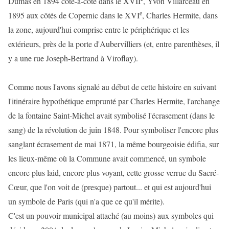
Dumas en 1894 cote-à-cote dans le XVII
, Yvon Villarceau en
e
1895 aux côtés de Copernic dans le XVI
, Charles Hermite, dans
la zone, aujourd'hui comprise entre le périphérique et les
extérieurs, près de la porte d'Aubervilliers (et, entre parenthèses, il
y a une rue Joseph-Bertrand à Viroflay).
Comme nous l'avons signalé au début de cette histoire en suivant
l'itinéraire hypothétique emprunté par Charles Hermite, l'archange
de la fontaine Saint-Michel avait symbolisé l'écrasement (dans le
sang) de la révolution de juin 1848. Pour symboliser l'encore plus
sanglant écrasement de mai 1871, la même bourgeoisie édifia, sur
les lieux-même où la Commune avait commencé, un symbole
encore plus laid, encore plus voyant, cette grosse verrue du Sacré-
Cœur, que l'on voit de (presque) partout... et qui est aujourd'hui
un symbole de Paris (qui n'a que ce qu'il mérite).
C'est un pouvoir municipal attaché (au moins) aux symboles qui