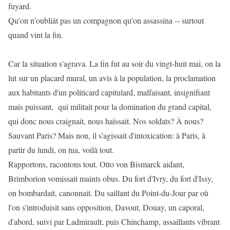
fuyard.
Qu'on n'oubliât pas un compagnon qu'on assassina -- surtout
quand vint la fin.
Car la situation s'agrava. La fin fut au soir du vingt-huit mai, on la
lut sur un placard mural, un avis à la population, la proclamation
aux habitants d'un politicard capitulard, malfaisant, insignifiant
mais puissant, qui militait pour la domination du grand capital,
qui donc nous craignait, nous haïssait. Nos soldats? À nous?
Sauvant Paris? Mais non, il s'agissait d'intoxication: à Paris, à
partir du lundi, on tua, voilà tout.
Rapportons, racontons tout. Otto von Bismarck aidant,
Brimborion vomissait maints obus. Du fort d'Ivry, du fort d'Issy,
on bombardait, canonnait. Du saillant du Point-du-Jour par où
l'on s'introduisit sans opposition, Davout, Douay, un caporal,
d'abord, suivi par Ladmirault, puis Chinchamp, assaillants vibrant