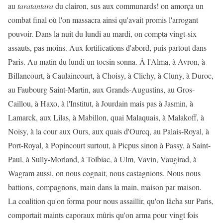
au
taratantara
du clairon, sus aux communards! on amorça un
combat final où l'on massacra ainsi qu'avait promis l'arrogant
pouvoir. Dans la nuit du lundi au mardi, on compta vingt-six
assauts, pas moins. Aux fortifications d'abord, puis partout dans
Paris. Au matin du lundi un tocsin sonna. À l'Alma, à Avron, à
Billancourt, à Caulaincourt, à Choisy, à Clichy, à Cluny, à Duroc,
au Faubourg Saint-Martin, aux Grands-Augustins, au Gros-
Caillou, à Haxo, à l'Institut, à Jourdain mais pas à Jasmin, à
Lamarck, aux Lilas, à Mabillon, quai Malaquais, à Malakoff, à
Noisy, à la cour aux Ours, aux quais d'Ourcq, au Palais-Royal, à
Port-Royal, à Popincourt surtout, à Picpus sinon à Passy, à Saint-
Paul, à Sully-Morland, à Tolbiac, à Ulm, Vavin, Vaugirad, à
Wagram aussi, on nous cognait, nous castagnions. Nous nous
battions, compagnons, main dans la main, maison par maison.
La coalition qu'on forma pour nous assaillir, qu'on lâcha sur Paris,
comportait maints caporaux mûris qu'on arma pour vingt fois