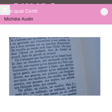
OULIPO
Mai quai Conti
Michèle Audin