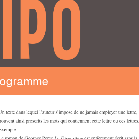
IPO
pogramme
Un texte dans lequel l’auteur s’impose de ne jamais employer une lettre, 
trouvent ainsi proscrits les mots qui contiennent cette lettre ou ces lettre
Exemple
Le roman de Georges Perec
La Disparition
est entièrement écrit sans la l