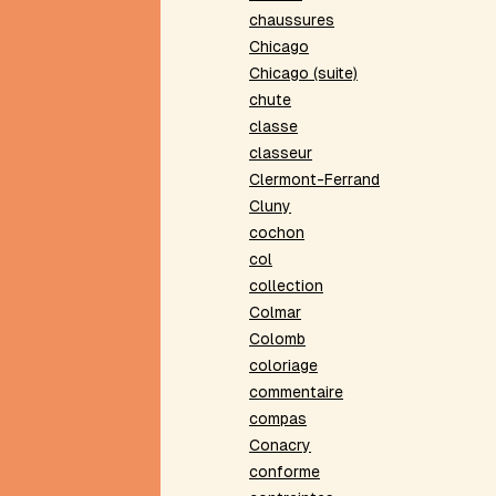
Turing
chaussures
Contrainte
Chicago
du
Chicago (suite)
prisonnier
chute
Cornichon
classe
Critique
constructive
classeur
Cylindre
Clermont-Ferrand
Cluny
D
cochon
Désarguesienne
col
Deunglitsch
collection
E
Colmar
Echelle
Colomb
Eclipse
coloriage
Eodermdrome
commentaire
Epithalame
compas
oulipien
Conacry
Etreinte
conforme
Exercice