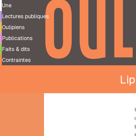
OUL
Une
Lectures publiques
Oulipiens
Publications
Faits & dits
Contraintes
Li
9
99
notes
préparatoires
À