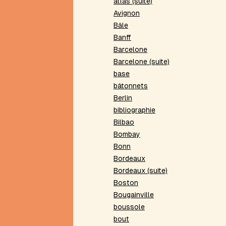
atlas (suite)
Beau
Avignon
présent
Bâle
Belle
Banff
absente
Barcelone
Bibliothèques
virtuelles
Barcelone (suite)
Bivocalisme
base
Bord
bâtonnets
de
Berlin
poème
bibliographie
Boule
Bilbao
de
Bombay
neige
Bonn
Bris
Bordeaux
de
mots
Bordeaux (suite)
Boston
C
Bougainville
Caradec
boussole
Carré
bout
lescurien