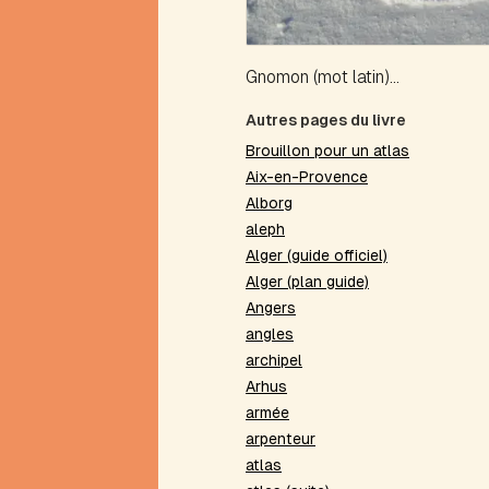
Mathews
Alphabétique
(portrait)
Gnomon (mot latin)...
Alva
Anaérobie
Autres pages du livre
Anagramme
Brouillon pour un atlas
Antérime
Aix-en-Provence
Antirime
Alborg
Aphorime
aleph
Aphorisme
Alger (guide officiel)
Arbre
Alger (plan guide)
à
Angers
théâtre
angles
Arbres
archipel
et
arborescence
Arhus
Avalanche
armée
Avion
arpenteur
atlas
B