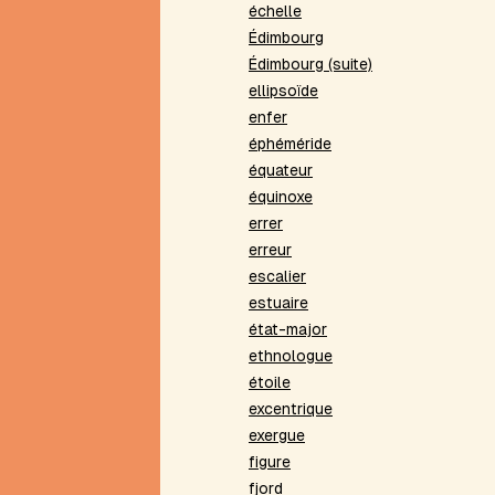
kaïsation
échelle
Haïku
Édimbourg
argentin
Édimbourg (suite)
Hétérogrammes
ellipsoïde
Homomorphisme
enfer
Homophonies
éphéméride
Homosyntaxisme
équateur
Homovocalisme
équinoxe
Hyper-
errer
roman
erreur
Hypertropes
escalier
I
estuaire
Immorale
état-major
élémentaire
ethnologue
Index
étoile
Intérieur
excentrique
de
exergue
poème
figure
Inventaire
fjord