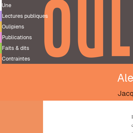
OUL
Une
Lectures publiques
Oulipiens
Publications
Faits & dits
Contraintes
Ale
Jacq
9
99
notes
préparatoires