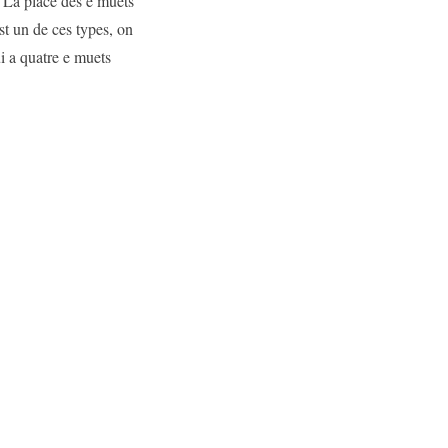
. La place des e muets
st un de ces types, on
i a quatre e muets