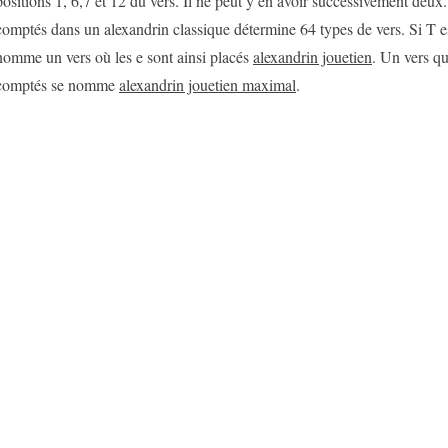
positions 1, 6,7 et 12 du vers. Il ne peut y en avoir successivement deux
comptés dans un alexandrin classique détermine 64 types de vers. Si T e
nomme un vers où les e sont ainsi placés
alexandrin jouetien
. Un vers qu
comptés se nomme
alexandrin jouetien maximal
.