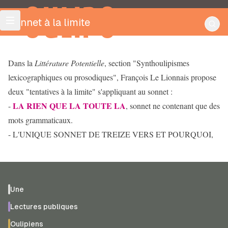
OULIPO
Sonnet à la limite
Dans la
Littérature Potentielle
, section "Synthoulipismes
lexicographiques ou prosodiques", François Le Lionnais propose
deux "tentatives à la limite" s'appliquant au sonnet :
LA RIEN QUE LA TOUTE LA
-
, sonnet ne contenant que des
mots grammaticaux.
- L'UNIQUE SONNET DE TREIZE VERS ET POURQUOI,
Une
Lectures publiques
Oulipiens