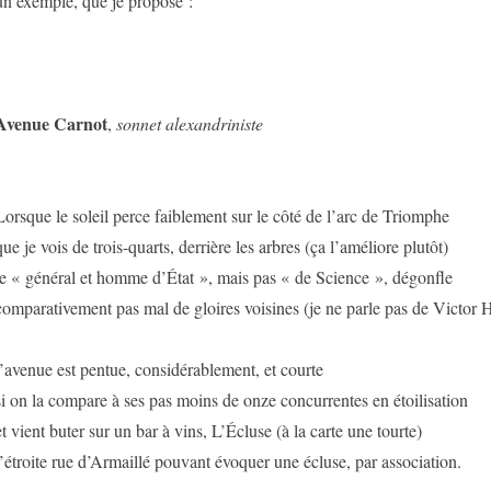
un exemple, que je propose :
Avenue Carnot
,
sonnet alexandriniste
Lorsque le soleil perce faiblement sur le côté de l’arc de Triomphe
que je vois de trois-quarts, derrière les arbres (ça l’améliore plutôt)
le « général et homme d’État », mais pas « de Science », dégonfle
comparativement pas mal de gloires voisines (je ne parle pas de Victor
l’avenue est pentue, considérablement, et courte
si on la compare à ses pas moins de onze concurrentes en étoilisation
et vient buter sur un bar à vins, L’Écluse (à la carte une tourte)
l’étroite rue d’Armaillé pouvant évoquer une écluse, par association.