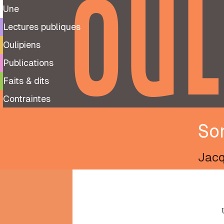
OUL
Une
Lectures publiques
Oulipiens
Publications
Faits & dits
Contraintes
Son
Jacq
9
99
notes
préparatoires