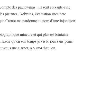
Compte des paulownias : ils sont soixante-cinq
des platanes : kèkzuns, évaluation succincte
que Carnot me pardonne au nom d’une injonction
biographique mineure et qui plus est lointaine
à savoir qu’en son temps je vis le jour sans peine
et vécus rue Carnot, à Viry-Châtillon.