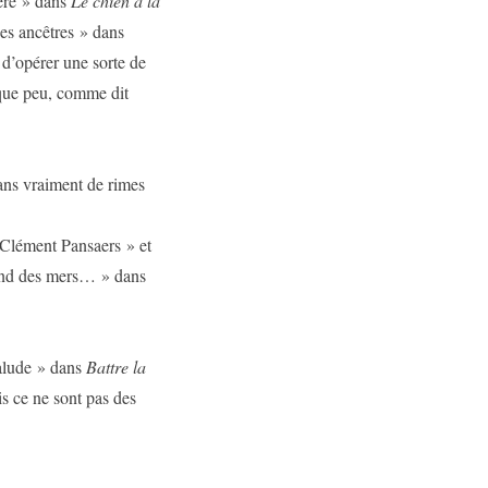
ière » dans
Le chien à la
es ancêtres » dans
t d’opérer une sorte de
 que peu, comme dit
ans vraiment de rimes
 Clément Pansaers » et
fond des mers… » dans
Palude » dans
Battre la
is ce ne sont pas des