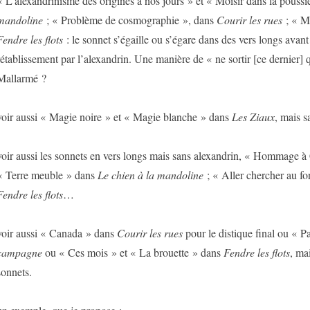
« L’alexandrinisme des origines à nos jours » et « Moisir dans la pouss
mandoline
; « Problème de cosmographie », dans
Courir les rues
; « M
Fendre les flots
: le sonnet s’égaille ou s’égare dans des vers longs avan
rétablissement par l’alexandrin. Une manière de « ne sortir [ce dernier]
Mallarmé ?
voir aussi « Magie noire » et « Magie blanche » dans
Les Ziaux
, mais s
voir aussi les sonnets en vers longs mais sans alexandrin, « Hommage à
« Terre meuble » dans
Le chien à la mandoline
; « Aller chercher au 
Fendre les flots
…
voir aussi « Canada » dans
Courir les rues
pour le distique final ou « 
campagne
ou « Ces mois » et « La brouette » dans
Fendre les flots
, ma
sonnets.