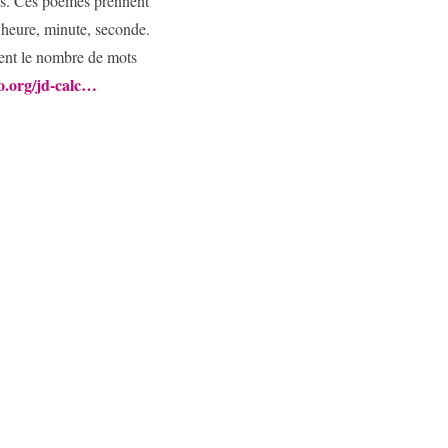
ues. Ces poèmes prennent
 heure, minute, seconde.
nent le nombre de mots
o.org/jd-calc…