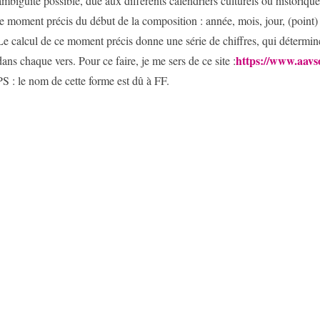
ambiguïté possible, due aux différents calendriers culturels ou historiq
le moment précis du début de la composition : année, mois, jour, (point)
Le calcul de ce moment précis donne une série de chiffres, qui détermi
https://www.aavs
dans chaque vers. Pour ce faire, je me sers de ce site :
PS : le nom de cette forme est dû à FF.