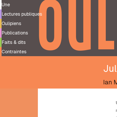
OUL
Une
Lectures publiques
Oulipiens
Publications
Faits & dits
Contraintes
Ju
Ian 
9
99
notes
préparatoires