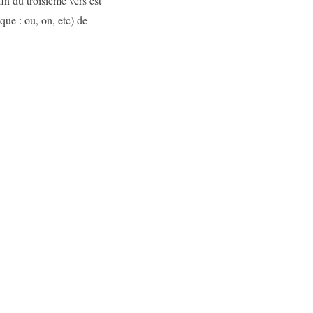
fin du troisième vers est
que : ou, on, etc) de