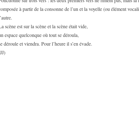
Fonctionne sur trois vers : les deux premiers vers ne riment pas, mais la 
composée à partir de la consonne de l’un et la voyelle (ou élément vocali
l’autre.
La scène est sur la scène et la scène était vide,
un espace quelconque où tout se déroula,
se déroule et viendra. Pour l’heure il s’en évade.
(JJ)