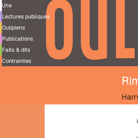
OUL
Une
Lectures publiques
Oulipiens
Publications
Faits & dits
Contraintes
Ri
Harr
9
99
notes
préparatoires