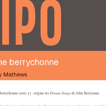
IPO
me berrychonne
y Mathews
Berrychonne (avec y) : origine les
Dream Songs
de John Berryman.