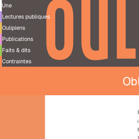
OUL
Une
Lectures publiques
Oulipiens
Publications
Faits & dits
Contraintes
Ob
9
99
notes
préparatoires
À