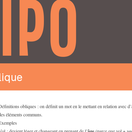
IPO
lique
Définitions obliques : on définit un mot en le mettant en relation avec d’a
des éléments communs.
Exemples
âge
Vol : devient léger et changeant en prenant de l’
(parce que vol + ag