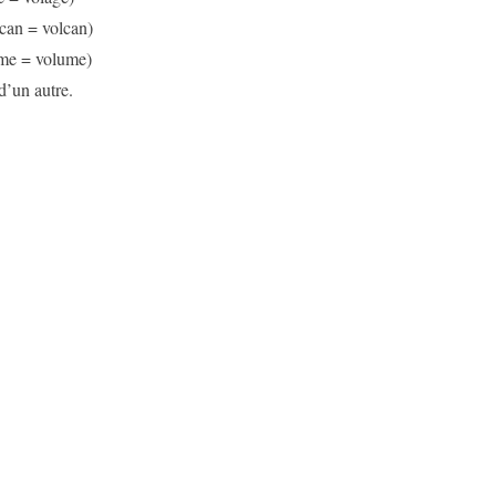
can = volcan)
me = volume)
 d’un autre.