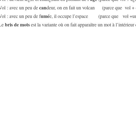
can
Vol : avec un peu de
deur, on en fait un volcan (parce que vol + 
umé
Vol : avec un peu de f
e, il occupe l’espace (parce que vol +u
bris de mots
Le
est la variante où on fait apparaître un mot à l’intérieur