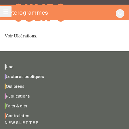
OULIPO
Hétérogrammes
Ulcérations
Voir
.
Une
Lectures publiques
Oulipiens
Publications
Faits & dits
Contraintes
NEWSLETTER