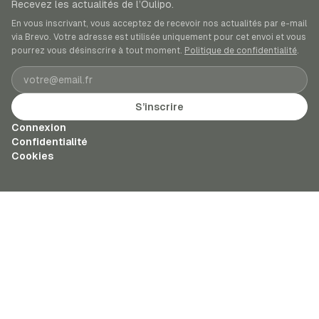
Recevez les actualités de l’Oulipo.
En vous inscrivant, vous acceptez de recevoir nos actualités par e-mail
via Brevo. Votre adresse est utilisée uniquement pour cet envoi et vous
pourrez vous désinscrire à tout moment.
Politique de confidentialité
.
Adresse e-mail
S’inscrire
Connexion
Confidentialité
Cookies