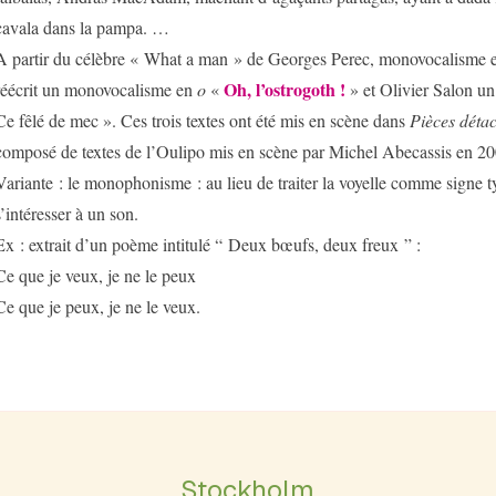
cavala dans la pampa. …
A partir du célèbre « What a man » de Georges Perec, monovocalisme
Oh, l’ostrogoth !
réécrit un monovocalisme en
o
«
» et Olivier Salon 
Ce fêlé de mec ». Ces trois textes ont été mis en scène dans
Pièces déta
composé de textes de l’Oulipo mis en scène par Michel Abecassis en 20
Variante : le monophonisme : au lieu de traiter la voyelle comme signe 
s’intéresser à un son.
Ex : extrait d’un poème intitulé “ Deux bœufs, deux freux ” :
Ce que je veux, je ne le peux
Ce que je peux, je ne le veux.
Stockholm