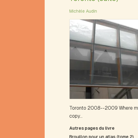
Mathews
Michèle Audin
Alphabétique
(portrait)
Alva
Anaérobie
Anagramme
Antérime
Antirime
Aphorime
Aphorisme
Arbre
à
théâtre
Arbres
et
Toronto 2008--2009 Where ma
arborescence
copy...
Avalanche
Avion
Autres pages du livre
B
Brouillon pour un atlas (tome 2)