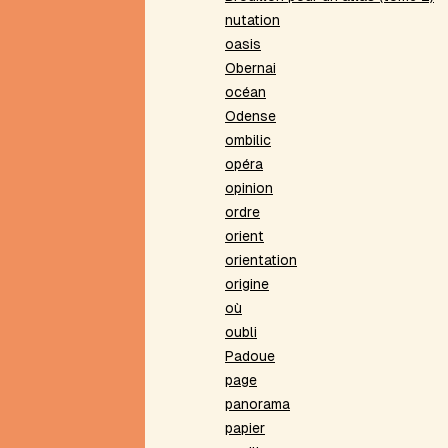
Beau
nutation
présent
oasis
Belle
Obernai
absente
océan
Bibliothèques
Odense
virtuelles
ombilic
Bivocalisme
opéra
Bord
opinion
de
poème
ordre
Boule
orient
de
orientation
neige
origine
Bris
où
de
oubli
mots
Padoue
C
page
Caradec
panorama
Carré
papier
lescurien