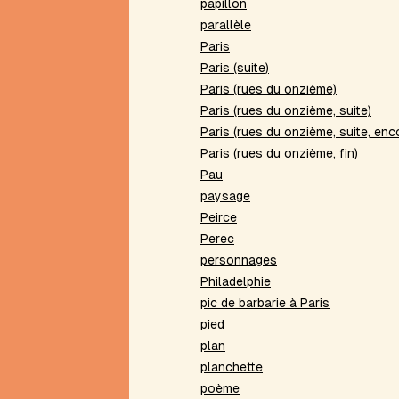
papillon
Chicago
parallèle
Chimère
Paris
Chronopoème
Paris (suite)
Citations
Paris (rues du onzième)
CMMP
Paris (rues du onzième, suite)
Conte
Paris (rues du onzième, suite, enc
à
Paris (rues du onzième, fin)
votre
Pau
façon
paysage
Contrainte
de
Peirce
Delmas
Perec
Contrainte
personnages
de
Philadelphie
Lloyd
pic de barbarie à Paris
Contrainte
pied
de
plan
Pascal
planchette
Contrainte
de
poème