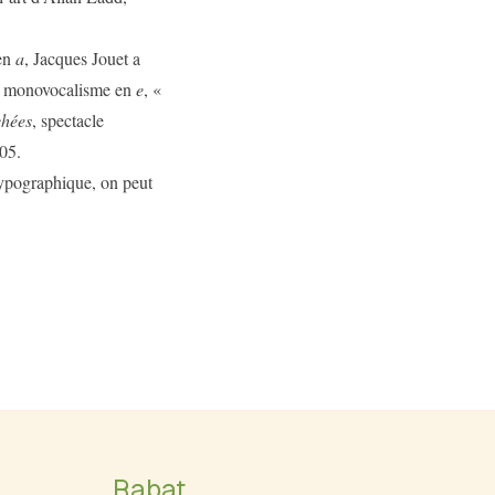
 en
a
, Jacques Jouet a
un monovocalisme en
e
, «
chées
, spectacle
05.
typographique, on peut
Rabat