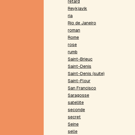
kaïsation
retard
Haïku
Reykjavik
argentin
ria
Hétérogrammes
Rio de Janeiro
Homomorphisme
roman
Homophonies
Rome
Homosyntaxisme
rose
Homovocalisme
rumb
Hyper-
Saint-Brieuc
roman
Saint-Denis
Hypertropes
Saint-Denis (suite)
I
Saint-Flour
San Francisco
Immorale
élémentaire
Saragosse
Index
satellite
Intérieur
seconde
de
secret
poème
Seine
Inventaire
selle