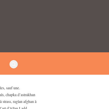
es, sauf une.
Hals, chapka d’astrakhan
à strass, raglan afghan à
’art d’Allan Ladd,