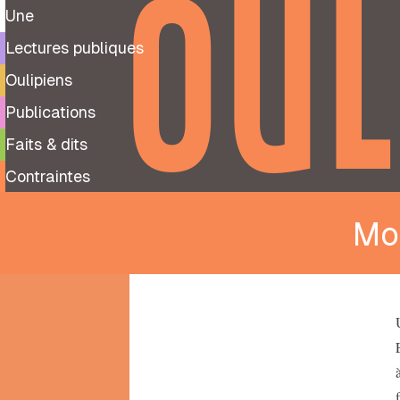
OUL
Une
Lectures publiques
Oulipiens
Publications
Faits & dits
Contraintes
Mo
9
99
notes
préparatoires
À