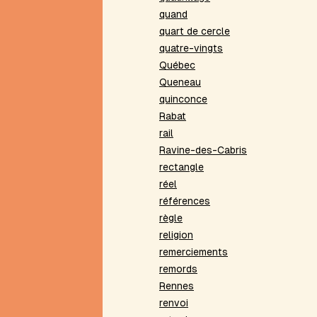
de
quand
style
quart de cercle
Explorations
quatre-vingts
à
Québec
la
Queneau
limite
quinconce
F
Rabat
Facteur
rail
commun
Ravine-des-Cabris
(mise
rectangle
en)
réel
Filigrane
références
Formes
règle
fixes
religion
G
remerciements
Graphe
remords
H
Rennes
renvoi
Haï-