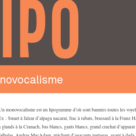
IPO
novocalisme
Un monovocalisme est un lipogramme d’où sont bannies toutes les voyell
Ex : Smart à falzar d’alpaga nacarat, frac à rabats, brassard à la Franz 
à glands à la Cranach, bas blancs, gants blancs, grand crachat d’apparat 
falbalas, Andras MacAdam, mâchant d’agaçants partagas, ayant à dada l