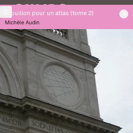
OULIPO
Brouillon pour un atlas (tome 2)
Michèle Audin