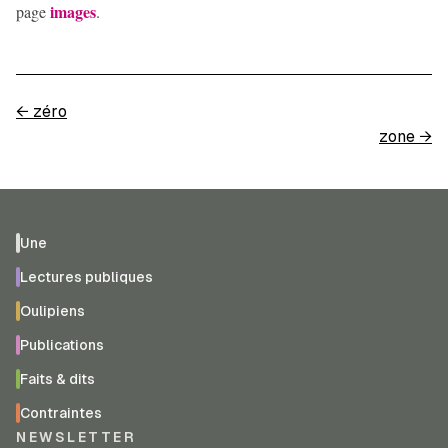
images
page
.
←
zéro
zone
→
Une
Lectures publiques
Oulipiens
Publications
Faits & dits
Contraintes
NEWSLETTER