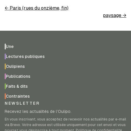
←
Paris (rues du onzième, fin)
paysage
→
Une
Lectures publiques
Oulipiens
Publications
Faits & dits
Contraintes
NEWSLETTER
Recevez les actualités de l’Oulipo.
En vous inscrivant, vous acceptez de recevoir nos actualités par e-mail
via Brevo. Votre adresse est utilisée uniquement pour cet envoi et vous
pourrez vous désinscrire à tout moment.
Politique de confidentialité
.