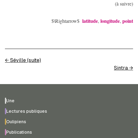
(à suivre)
latitude
longitude
point
$\Rightarrow$
,
,
←
Séville (suite)
Sintra
→
Une
Lectures publiques
Oulipiens
Publications