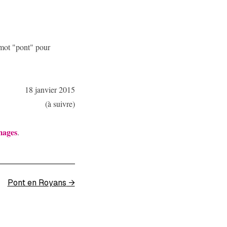
e mot "pont" pour
18 janvier 2015
(à suivre)
mages
.
Pont en Royans
→