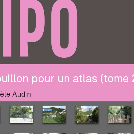
IPO
uillon pour un atlas (tome 
èle Audin