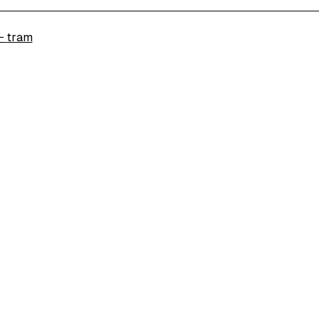
←
tram