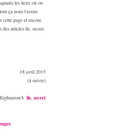
squant) les lieux où on
 tout ça nous l'avons
ur cette page et encore
des articles île, secret,
18 avril 2015
(à suivre)
île
secret
\Rightarrow$
,
mages
.