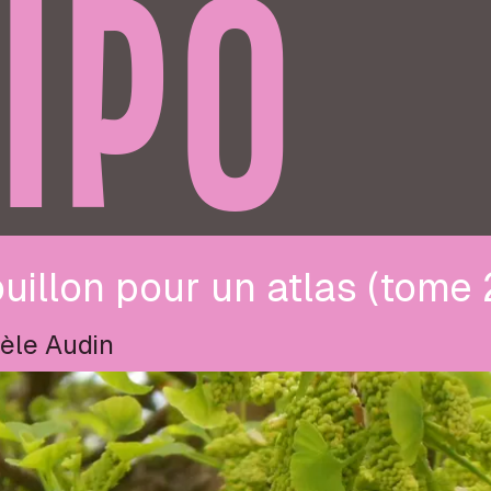
IPO
uillon pour un atlas (tome 
èle Audin