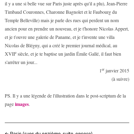
il y a une si belle vue sur Paris juste après qu'il a plu), Jean-Pierre
Timbaud Couronnes, Charonne Bagnolet et le Faubourg du
Temple Belleville) mais je parle des rues qui perdent un nom
ancien pour en prendre un nouveau, et je t'honore Nicolas Appert,
et je t'ouvre une galerie de Paname, et je t'invente une villa
Nicolas de Blégny, qui a créé le premier journal médical, au
e
XVII
siècle, et je te baptise un jardin Émile Gallé, il faut bien
s'arrêter un jour...
er
1
janvier 2015
(à suivre)
PS. Il y a une légende de l'illustration dans le post-scriptum de la
images
page
.
←
Paris (rues du onzième, suite, encore)