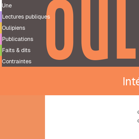
OUL
Une
Lectures publiques
Oulipiens
Publications
Faits & dits
Contraintes
Int
9
99
notes
préparatoires
À