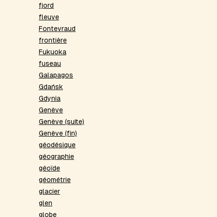
fjord
fleuve
Fontevraud
frontière
Fukuoka
fuseau
Galapagos
Gdańsk
Gdynia
Genève
Genève (suite)
Genève (fin)
géodésique
géographie
géoïde
géométrie
glacier
glen
globe