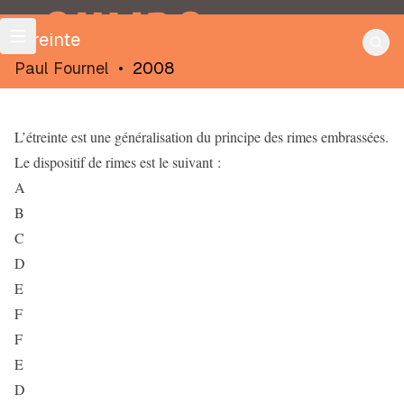
OULIPO
Etreinte
Paul Fournel
•
2008
L’étreinte est une généralisation du principe des rimes embrassées.
Le dispositif de rimes est le suivant :
A
B
C
D
E
F
F
E
D