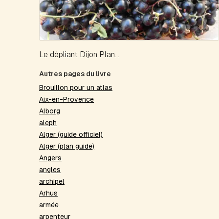
Le dépliant Dijon Plan...
Autres pages du livre
Brouillon pour un atlas
Aix-en-Provence
Alborg
aleph
Alger (guide officiel)
Alger (plan guide)
Angers
angles
archipel
Arhus
armée
arpenteur