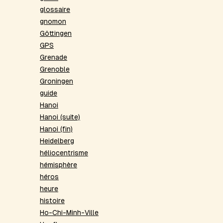
glossaire
gnomon
Göttingen
GPS
Grenade
Grenoble
Groningen
guide
Hanoi
Hanoi (suite)
Hanoi (fin)
Heidelberg
héliocentrisme
hémisphère
héros
heure
histoire
Ho-Chi-Minh-Ville