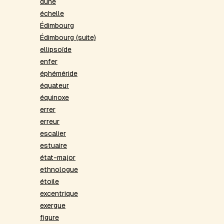
dune
échelle
Édimbourg
Édimbourg (suite)
ellipsoïde
enfer
éphéméride
équateur
équinoxe
errer
erreur
escalier
estuaire
état-major
ethnologue
étoile
excentrique
exergue
figure