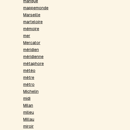
manque
mappemonde
Marseille
marteloire
mémoire
mer
Mercator
méridien
méridienne
métaphore
météo
mètre
métro
Michelin
midi
Milan
milieu
Millau
miroir