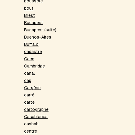
boussole
bout
Brest
Budapest
Budapest (suite)
Buenos-Aires
Buffalo
cadastre
Caen
Cambridge
canal
cap
Cargèse
carré
carte
cartographe
Casablanca
casbah
centre