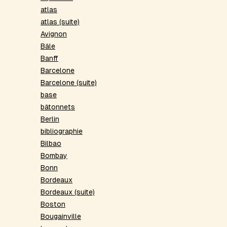
atlas
atlas (suite)
Avignon
Bâle
Banff
Barcelone
Barcelone (suite)
base
bâtonnets
Berlin
bibliographie
Bilbao
Bombay
Bonn
Bordeaux
Bordeaux (suite)
Boston
Bougainville